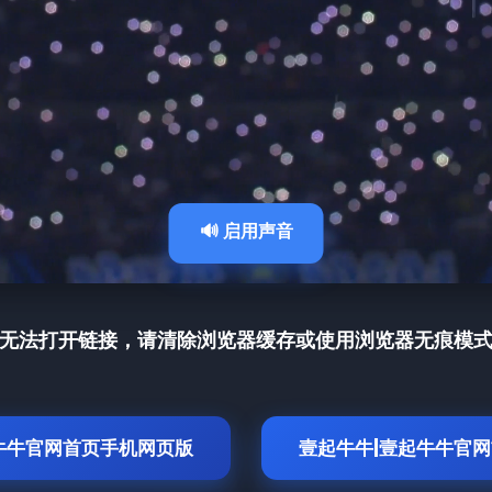
🔊 启用声音
无法打开链接，请清除浏览器缓存或使用浏览器无痕模
牛牛官网首页手机网页版
壹起牛牛|壹起牛牛官