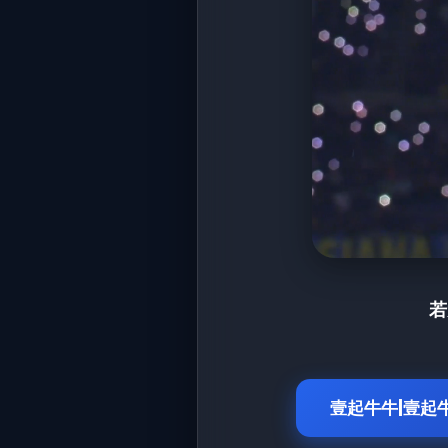
若
壹起牛牛|壹起