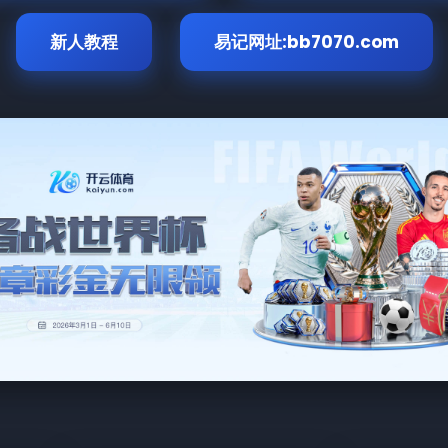
新人教程
易记网址:bb7070.com